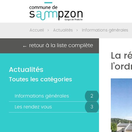
Actualités
Informations générales
Accueil
retour à la liste complète
La r
l’or
Actualités
Toutes les catégories
Informations générales
2
Les rendez vous
3