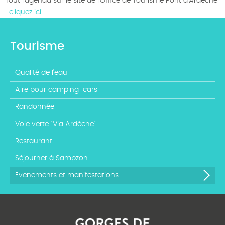
Tout l’agenda sur le site de l’Office de Tourisme Pont d’Ardèche
:
cliquez ici
.
Tourisme
Qualité de l'eau
Aire pour camping-cars
Randonnée
Voie verte "Via Ardèche"
Restaurant
Séjourner à Sampzon
Evenements et manifestations